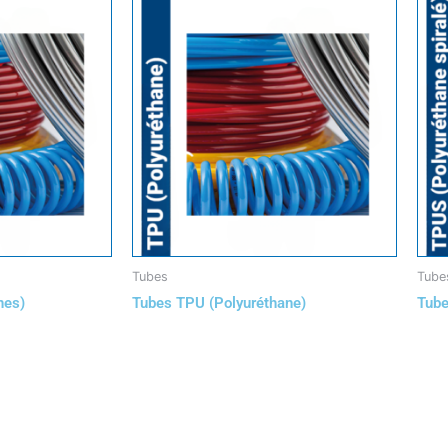
Tubes
Tube
nes)
Tubes TPU (Polyuréthane)
Tube