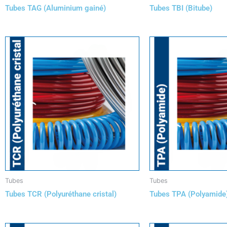
Tubes TAG (Aluminium gainé)
Tubes TBI (Bitube)
Tubes
Tubes
Tubes TCR (Polyuréthane cristal)
Tubes TPA (Polyamide