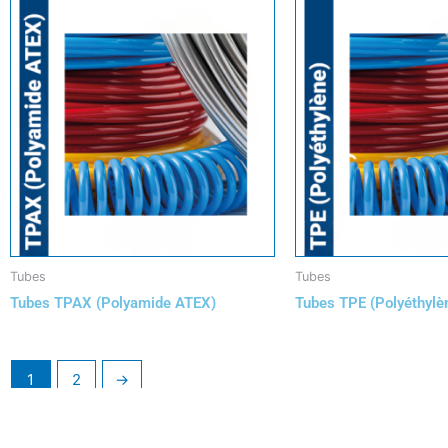
Tubes
Tubes
Tubes TPAX (Polyamide ATEX)
Tubes TPE (Polyéthylè
1
2
→