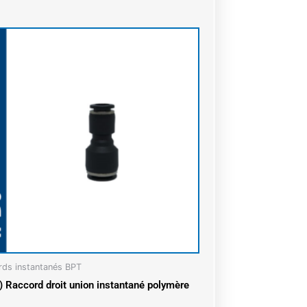
rds instantanés BPT
) Raccord droit union instantané polymère