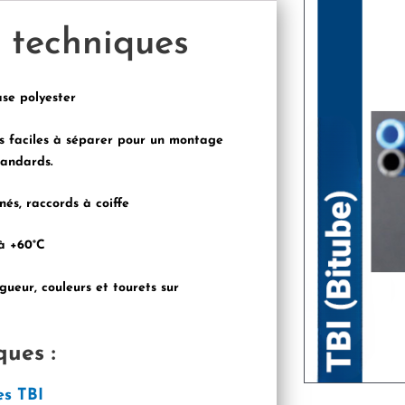
s techniques
se polyester
s faciles à séparer pour un montage
tandards.
és, raccords à coiffe
 à +60°C
gueur, couleurs et tourets sur
ques :
es TBI