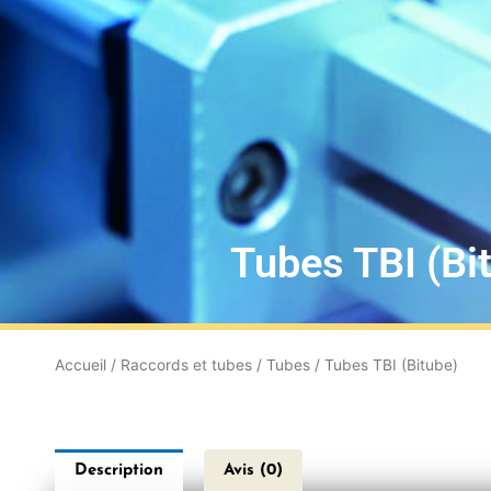
Tubes TBI (Bi
Accueil
/
Raccords et tubes
/
Tubes
/ Tubes TBI (Bitube)
Description
Avis (0)