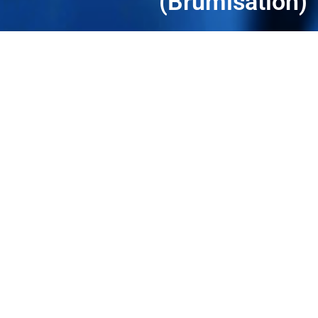
(Brumisation)
Accueil
/
Raccords et tubes
/
Tubes
/ Tubes
TBR (Brumisation)
Description
Avis (0)
Caractéristiques
techniques
Matière
: Polyamide