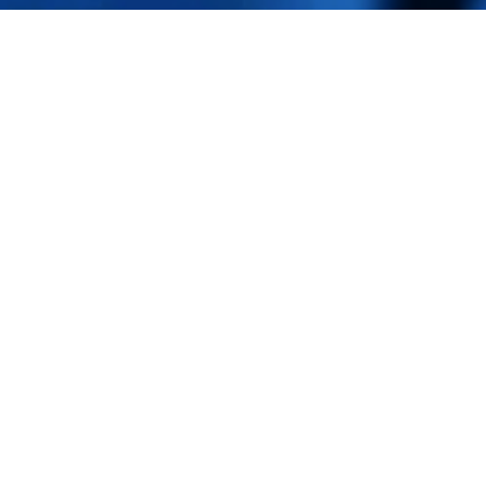
Accueil
/
Raccords et tubes
/
Tubes
/ Tubes
TPA (Polyamide)
Description
Avis (0)
Caractéristiques
techniques
Matière
: Polyamide