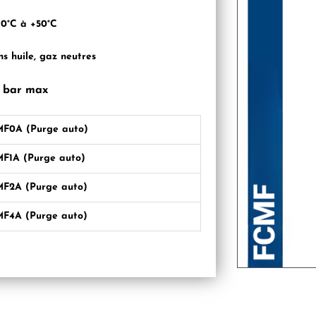
10°C à +50°C
ns huile, gaz neutres
6 bar max
F0A (Purge auto)
F1A (Purge auto)
F2A (Purge auto)
F4A (Purge auto)