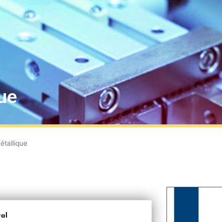
ue
tallique
al