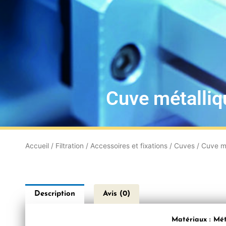
Cuve métalliq
Accueil
/
Filtration
/
Accessoires et fixations
/
Cuves
/ Cuve mé
Description
Avis (0)
Matériaux :
Mét