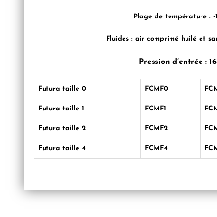
Plage de température :
-
Fluides :
air comprimé huilé et sa
Pression d’entrée :
1
Futura taille 0
FCMF0
FCM
Futura taille 1
FCMF1
FCM
Futura taille 2
FCMF2
FCM
Futura taille 4
FCMF4
FCM