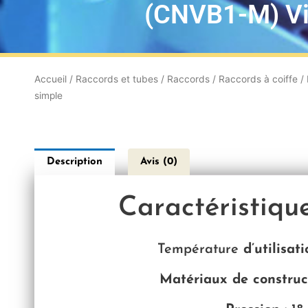
(CNVB1-M) Vi
Accueil
/
Raccords et tubes
/
Raccords
/
Raccords à coiffe
/
simple
Description
Avis (0)
Caractéristiqu
Température
d’utilisati
Matériaux de construct