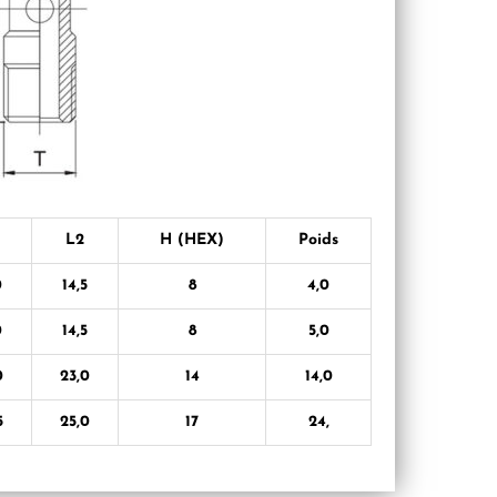
L2
H (HEX)
Poids
0
14,5
8
4,0
0
14,5
8
5,0
0
23,0
14
14,0
5
25,0
17
24,