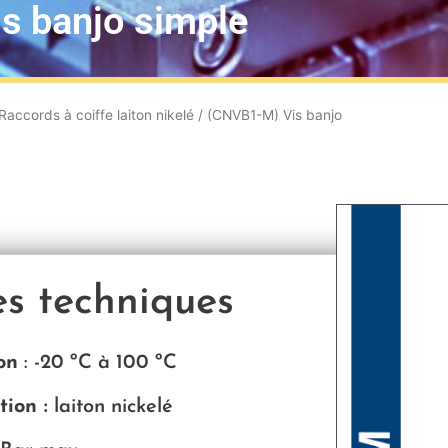
s banjo simple
Raccords à coiffe laiton nikelé
/ (CNVB1-M) Vis banjo
es techniques
on
:
-20 ºC à 100 ºC
ion :
laiton nickelé