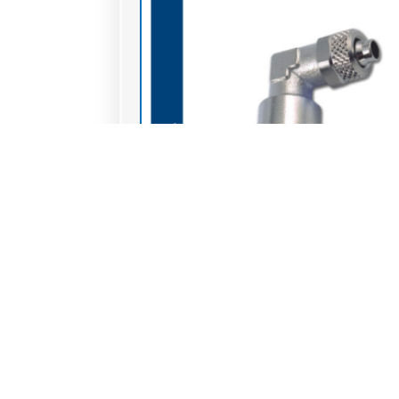
Raccords à coiffe laiton nikelé
(CNC2-R) Raccord à coiffe coude femelle la
nickelé