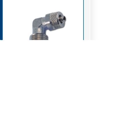
ds à coiffe laiton nikelé
-R) Raccord à coiffe coude conique laiton
lé