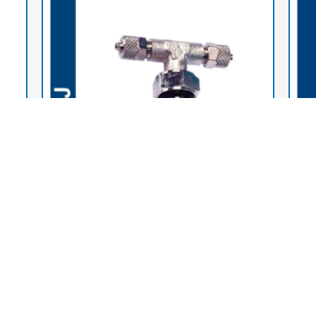
Raccords à coiffe laiton nikelé
Raccor
iton
(CNT3-GJ) Raccord t piquage au centre
(CNC1
cylindrique avec joint
nicke