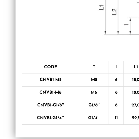
CODE
T
I
L1
CNVB1-M5
M5
6
18,
CNVB1-M6
M6
6
18,
CNVB1-G1/8″
G1/8″
8
27,
CNVB1-G1/4″
G1/4″
11
29,