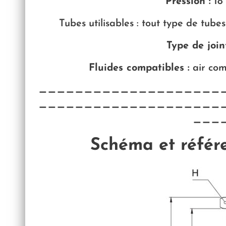
Pression :
18
Tubes utilisables : tout type de tube
Type de joint
Fluides compatibles :
air com
————————————————————
————————————————————
———
Schéma et réfé