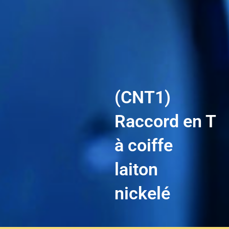
(CNT1)
Raccord en T
à coiffe
laiton
nickelé