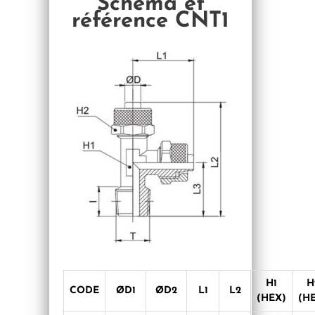
Schéma et
référence CNT1
H1
H
CODE
ØD1
ØD2
L1
L2
(HEX)
(H