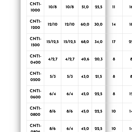
CNT1-
10/8
10/8
51,0
25,5
11
1
1000
CNT1-
12/10
12/10
60,0
30,0
14
1
1200
CNT1-
15/12,5
15/12,5
68,0
34,0
17
2
1500
CNT1-
4/2,7
4/2,7
40,6
20,3
8
0400
CNT1-
5/3
5/3
43,0
21,5
8
0500
CNT1-
6/4
6/4
45,0
22,5
8
1
0600
CNT1-
8/6
8/6
45,0
22,5
10
1
0800
CNT1-
8/6
6/4
45,0
22,5
10
1