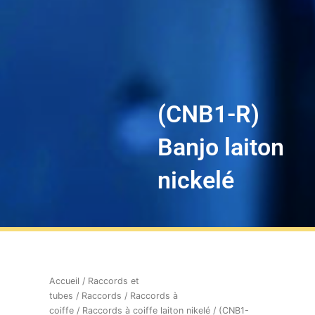
(CNB1-R)
Banjo laiton
nickelé
Accueil
/
Raccords et
tubes
/
Raccords
/
Raccords à
coiffe
/
Raccords à coiffe laiton nikelé
/ (CNB1-