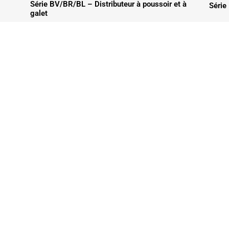
Série BV/BR/BL – Distributeur à poussoir et à
Série 
galet
@datechfrance.fr
Contact :
Damien JAL
nde sera traitée dans les plus brefs
06.79.34.97.5
damien.jalla