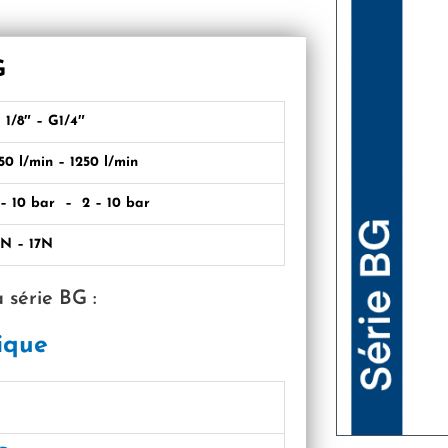
G
 1/8″ – G1/4″
50 l/min – 1250 l/min
 – 10 bar – 2 – 10 bar
1N – 17N
 série BG :
ique