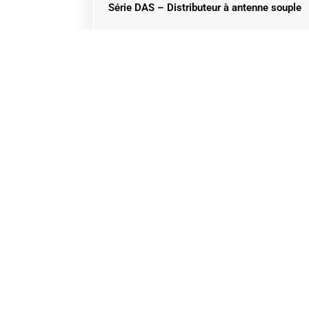
Série DAS – Distributeur à antenne souple
contact
Votre dema
délais
Vous Voulez Plus De
Renseignement Sur Un
Produit ?​