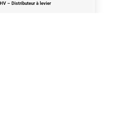
HV – Distributeur à levier
LADE
7
de@datechfrance.fr