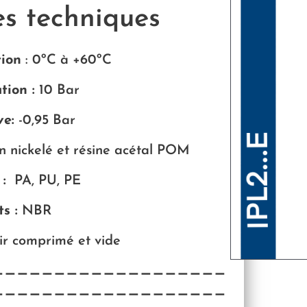
es techniques
tion
: 0
ºC à +60ºC
tion :
10 Bar
ve:
-0,95 Bar
n nickelé et résine acétal POM
 :
PA, PU, PE
s :
NBR
ir comprimé et vide
———————————————————
———————————————————