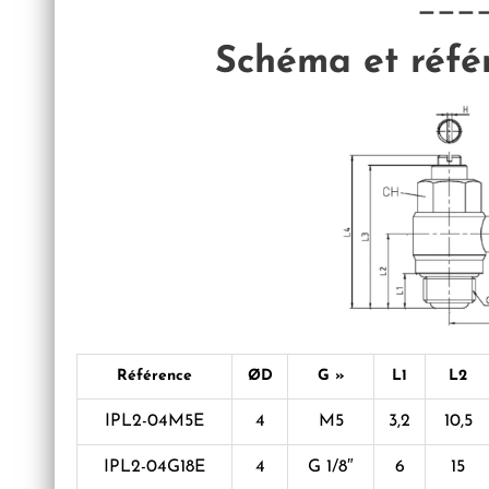
———
Schéma et réfé
Référence
ØD
G »
L1
L2
IPL2-04M5E
4
M5
3,2
10,5
IPL2-04G18E
4
G 1/8″
6
15