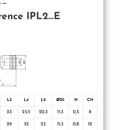
——
rence IPL2…E
L3
L4
L5
ØD1
H
CH
23
23,5
20,3
11,3
0,5
8
29
32
23
11,3
0,8
12