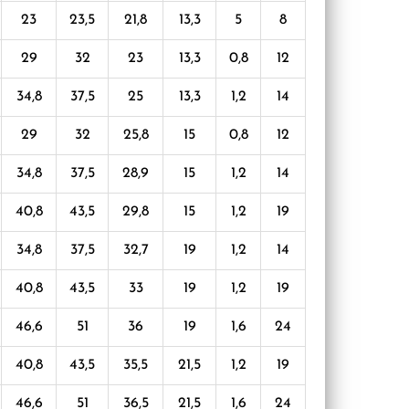
23
23,5
21,8
13,3
5
8
29
32
23
13,3
0,8
12
34,8
37,5
25
13,3
1,2
14
29
32
25,8
15
0,8
12
34,8
37,5
28,9
15
1,2
14
40,8
43,5
29,8
15
1,2
19
34,8
37,5
32,7
19
1,2
14
40,8
43,5
33
19
1,2
19
46,6
51
36
19
1,6
24
40,8
43,5
35,5
21,5
1,2
19
46,6
51
36,5
21,5
1,6
24