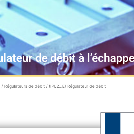
lateur de débit à l’échap
n
/
Régulateurs de débit
/ (IPL2…E) Régulateur de débit