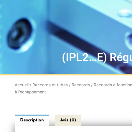
(IPL2…E) Régu
Accueil
/
Raccords et tubes
/
Raccords
/
Raccords à fonctio
à l’échappement
Description
Avis (0)