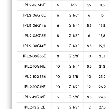
IPL2-06M5E
6
M5
3,2
11,5
IPL2-06G18E
6
G 1/8″
6
15
IPL2-06G14E
6
G 1/4″
8,5
18,5
IPL2-08G18E
8
G 1/8″
6
15,8
IPL2-08G14E
8
G 1/4″
8,5
19,5
IPL2-08G38E
8
G 3/8″
10
21,3
IPL2-10G14E
10
G 1/4″
8,5
21,2
IPL2-10G38E
10
G 3/8″
10
23,2
IPL2-10G12E
10
G 1/2″
12
26,2
IPL2-12G38E
12
G 3/8″
8,5
24,5
IPL2-12G12E
12
G 1/2″
12
27,5