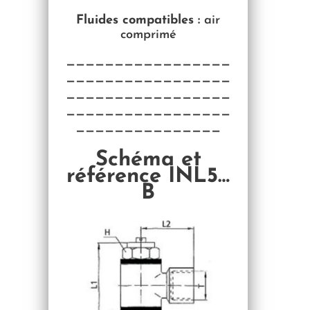
Fluides compatibles :
air
comprimé
—————————————————
—————————————————
—————————————————
—————————————————
———————————————
Schéma et
référence INL5…
B