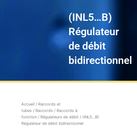
(INL5…B)
Régulateur
de débit
bidirectionnel
Accueil
/
Raccords et
tubes
/
Raccords
/
Raccords à
fonction
/
Régulateurs de débit
/ (INL5…B)
Régulateur de débit bidirectionnel