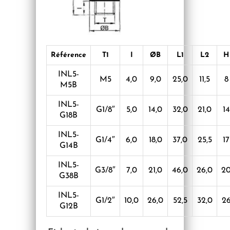
Référence
T1
I
ØB
L1
L2
H
INL5-
M5
4,0
9,0
25,0
11,5
8
M5B
INL5-
G1/8″
5,0
14,0
32,0
21,0
14
G18B
INL5-
G1/4″
6,0
18,0
37,0
25,5
17
G14B
INL5-
G3/8″
7,0
21,0
46,0
26,0
2
G38B
INL5-
G1/2″
10,0
26,0
52,5
32,0
2
G12B