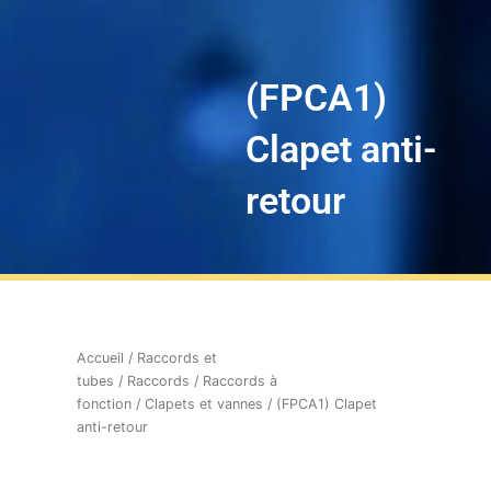
(FPCA1)
Clapet anti-
retour
Accueil
/
Raccords et
tubes
/
Raccords
/
Raccords à
fonction
/
Clapets et vannes
/ (FPCA1) Clapet
anti-retour