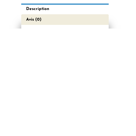
Description
Avis (0)
Caractéristiques
techniques
Température
d’utilisation
:
0
ºC à +60ºC
Matériaux de construction :
Ø4 à Ø6 : PBT et Ø10 à Ø12
: Aluminium
Pression de fonctionnement :
0 à 10 Bar
Pression négative : -0,95 Bar