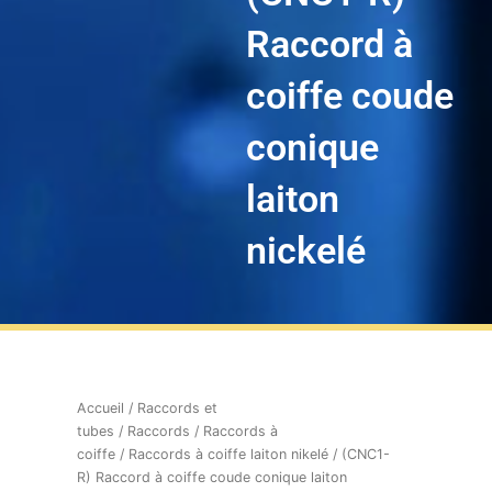
Raccord à
coiffe coude
conique
laiton
nickelé
Accueil
/
Raccords et
tubes
/
Raccords
/
Raccords à
coiffe
/
Raccords à coiffe laiton nikelé
/ (CNC1-
R) Raccord à coiffe coude conique laiton