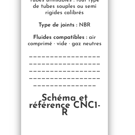
Tubes utilisables : tout type
de tubes souples ou semi
rigides calibrés
Type de joints :
NBR
Fluides compatibles :
air
comprimé · vide · gaz neutres
—————————————————
—————————————————
—————————————————
—————————————————
———————————————
Schéma et
référence CNC1-
R