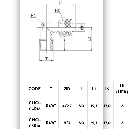
H1
CODE
T
ØD
I
L1
L2
(HEX)
CNC1-
R1/8″
4/2,7
8,0
19,5
17,0
8
04R18
CNC1-
R1/8″
5/3
8,0
21,5
17,0
8
05R18