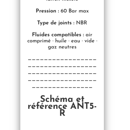
Pression :
60 Bar max
Type de joints :
NBR
Fluides compatibles :
air
comprimé · huile · eau · vide ·
gaz neutres
—————————————————
—————————————————
—————————————————
—————————————————
———————————————
Schéma et
référence ANT5-
R