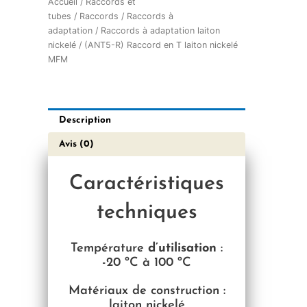
Accueil
/
Raccords et
tubes
/
Raccords
/
Raccords à
adaptation
/
Raccords à adaptation laiton
nickelé
/ (ANT5-R) Raccord en T laiton nickelé
MFM
Description
Avis (0)
Caractéristiques
techniques
Température
d’utilisation
:
-2
0 ºC à 100 ºC
Matériaux de construction :
laiton nickelé