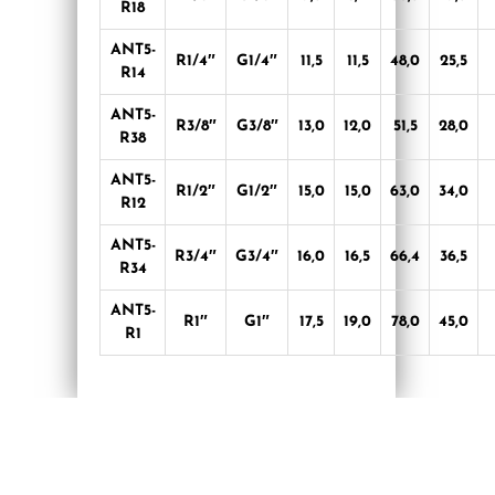
R18
ANT5-
R1/4″
G1/4″
11,5
11,5
48,0
25,5
R14
ANT5-
R3/8″
G3/8″
13,0
12,0
51,5
28,0
R38
ANT5-
R1/2″
G1/2″
15,0
15,0
63,0
34,0
R12
ANT5-
R3/4″
G3/4″
16,0
16,5
66,4
36,5
R34
ANT5-
R1″
G1″
17,5
19,0
78,0
45,0
R1