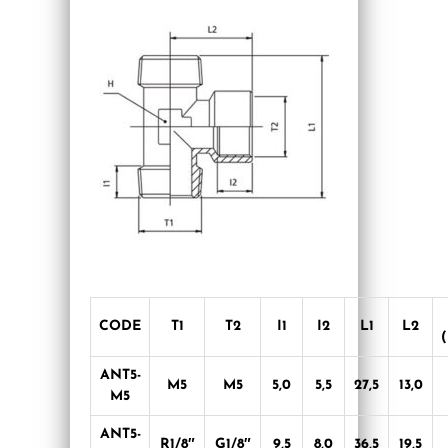
CODE
T1
T2
I1
I2
L1
L2
ANT5-
M5
M5
5,0
5,5
27,5
13,0
M5
ANT5-
R1/8″
G1/8″
9,5
8,0
36,5
19,5