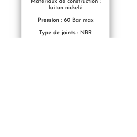
Matériaux de construction :
laiton nickelé
Pression :
60 Bar max
Type de joints :
NBR
Fluides compatibles :
air
comprimé · huile · eau · vide ·
gaz neutres
—————————————————
—————————————————
—————————————————
—————————————————
———————————————
Schéma et
référence AND9-
GJ