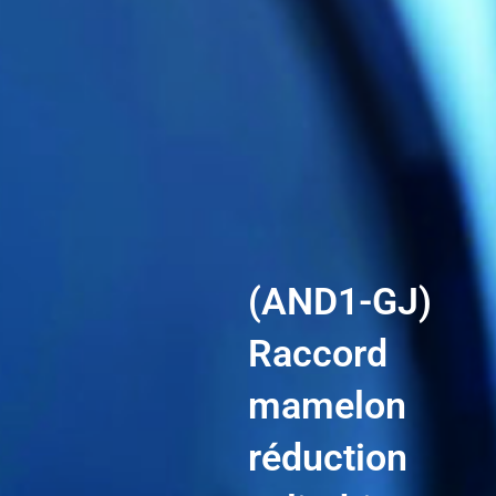
(AND1-GJ)
Raccord
mamelon
réduction