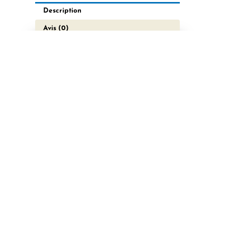
Description
Avis (0)
Caractéristiques
techniques
Température
d’utilisation
:
-2
0 ºC à 100 ºC
Matériaux de construction :
laiton nickelé
Pression :
60 Bar max
Type de joints :
NBR
Fluides compatibles :
air
comprimé · huile · eau · vide ·