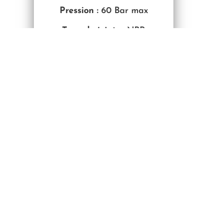
Pression :
60 Bar max
Type de joints :
NBR
Fluides compatibles :
air
comprimé · huile · eau · vide ·
gaz neutres
—————————————————
—————————————————
—————————————————
—————————————————
———————————————
Schéma et
référence ANC2-
R