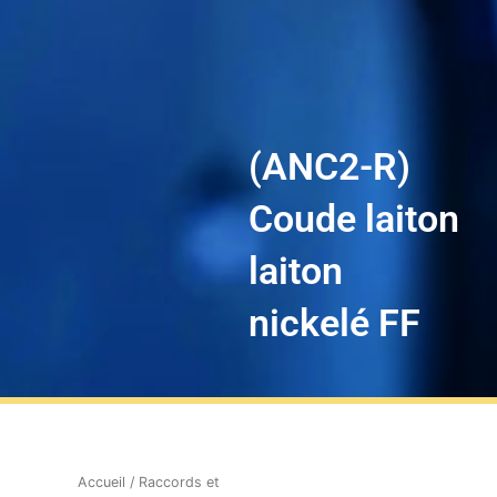
(ANC2-R)
Coude laiton
laiton
nickelé FF
Accueil
/
Raccords et