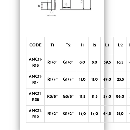
CODE
T1
T2
I1
I2
L1
L2
ANC11-
R1/8″
G1/8″
8,0
8,0
39,5
18,5
R18
ANC11-
R1/4″
G1/4″
11,0
11,0
49,0
23,5
R14
ANC11-
R3/8″
G3/8″
11,5
11,5
54,0
26,0
R38
ANC11-
R1/2″
G1/2″
14,0
14,0
64,5
31,0
R12