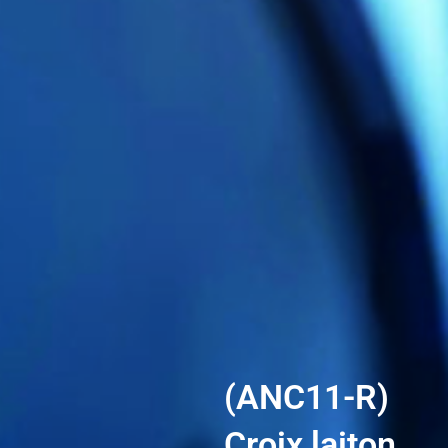
(ANC11-R)
Croix laiton