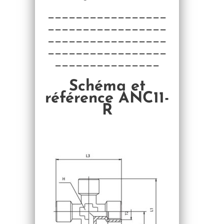
—————————————————
—————————————————
—————————————————
—————————————————
———————————————
Schéma et
référence ANC11-
R