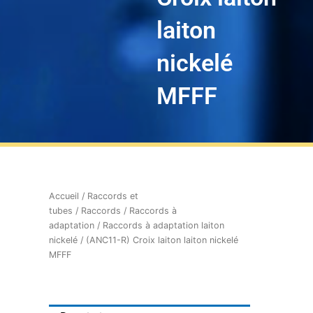
laiton
nickelé
MFFF
Accueil
/
Raccords et
tubes
/
Raccords
/
Raccords à
adaptation
/
Raccords à adaptation laiton
nickelé
/ (ANC11-R) Croix laiton laiton nickelé
MFFF