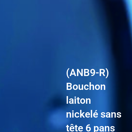
(ANB9-R)
Bouchon
laiton
nickelé sans
tête 6 pans