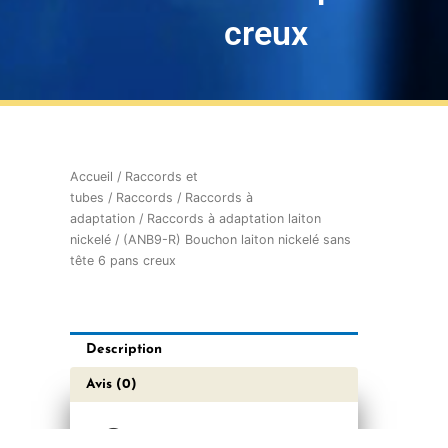
creux
Accueil
/
Raccords et
tubes
/
Raccords
/
Raccords à
adaptation
/
Raccords à adaptation laiton
nickelé
/ (ANB9-R) Bouchon laiton nickelé sans
tête 6 pans creux
Description
Avis (0)
Caractéristiques