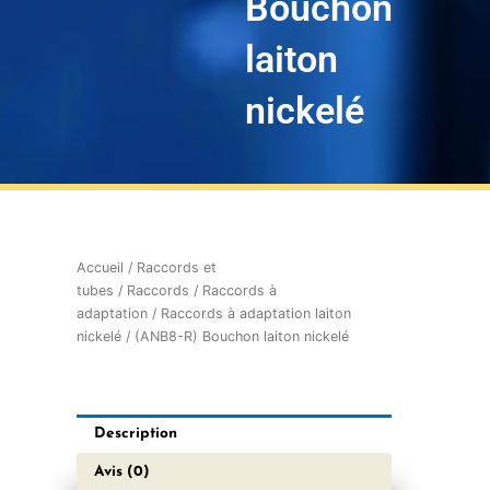
Bouchon
laiton
nickelé
Accueil
/
Raccords et
tubes
/
Raccords
/
Raccords à
adaptation
/
Raccords à adaptation laiton
nickelé
/ (ANB8-R) Bouchon laiton nickelé
Description
Avis (0)