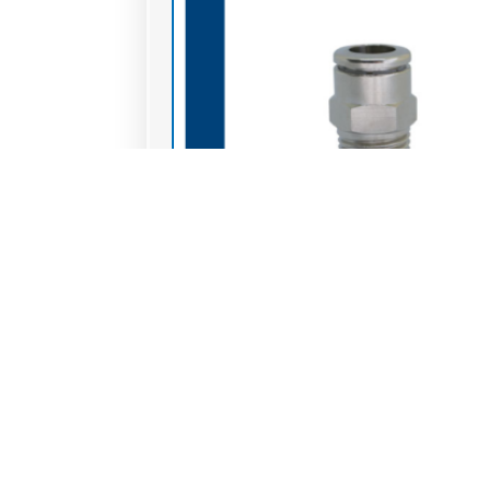
Raccords instantanés laiton nickelé
(IND1-R) Raccord droit cylindrique instanta
laiton nickelé