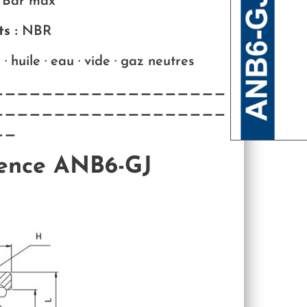
 Bar max
s :
NBR
 huile · eau · vide · gaz neutres
———————————————————
———————————————————
——
rence ANB6-GJ