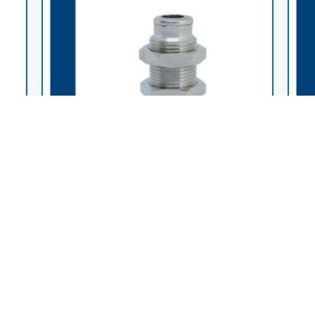
Raccords instantanés laiton nickelé
Racco
né
(INTC1) Raccord traversé de cloison instantanée
(IPC8
laiton nickelé
insta