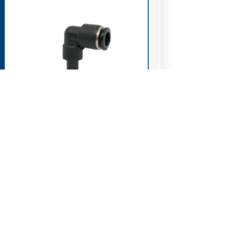
rds instantanés BPT
) Raccord coudé union encliquetable
ntané