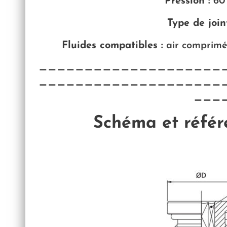
Pression :
60
Type de joint
Fluides compatibles :
air comprimé ·
————————————————————
————————————————————
———
Schéma et réfé