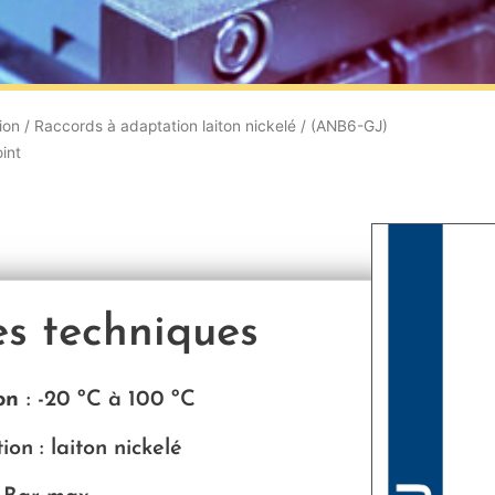
ion
/
Raccords à adaptation laiton nickelé
/ (ANB6-GJ)
int
es techniques
ion
: -2
0 ºC à 100 ºC
on : laiton nickelé