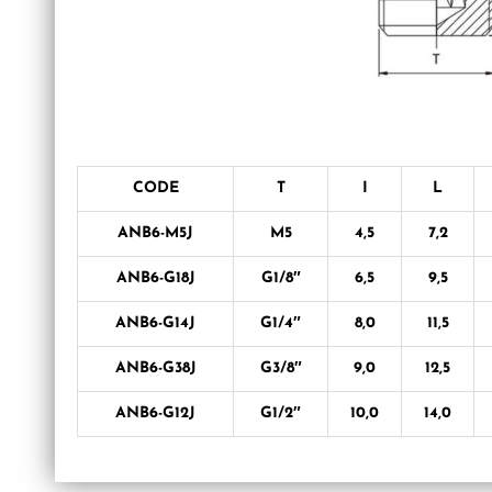
CODE
T
I
L
ANB6-M5J
M5
4,5
7,2
ANB6-G18J
G1/8″
6,5
9,5
ANB6-G14J
G1/4″
8,0
11,5
ANB6-G38J
G3/8″
9,0
12,5
ANB6-G12J
G1/2″
10,0
14,0