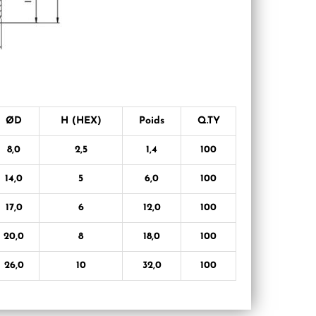
ØD
H (HEX)
Poids
Q.TY
8,0
2,5
1,4
100
14,0
5
6,0
100
17,0
6
12,0
100
20,0
8
18,0
100
26,0
10
32,0
100