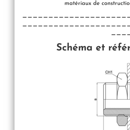
matériaux de constructio
————————————————————
————————————————————
———
Schéma et réfé