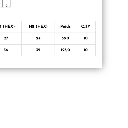
1 (HEX)
H2 (HEX)
Poids
Q.TY
27
24
58,0
10
36
32
125,0
10