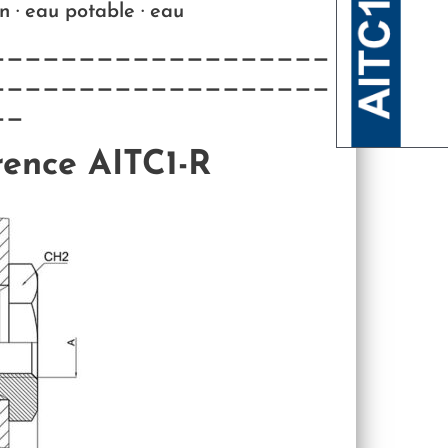
n · eau potable · eau
———————————————————
———————————————————
——
rence AITC1-R