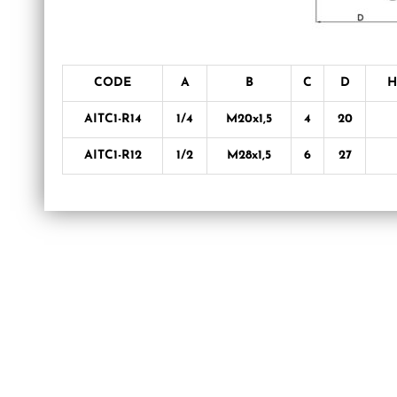
CODE
A
B
C
D
H
AITC1-R14
1/4
M20x1,5
4
20
AITC1-R12
1/2
M28x1,5
6
27