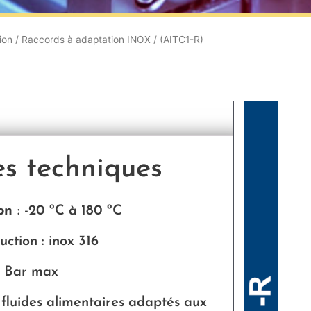
ion
/
Raccords à adaptation INOX
/ (AITC1-R)
es techniques
ion
:
-20 ºC à 180 ºC
ction : inox 316
 Bar max
fluides alimentaires adaptés aux